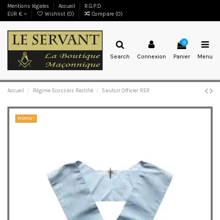
Mentions légales
Accueil
R.G.P.D.
EUR €
Wishlist (
0
)
Compare (
0
)
0
Search
Connexion
Panier
Menu
Accueil
Régime Ecossais Rectifié
Sautoir Officier RER
Promo !