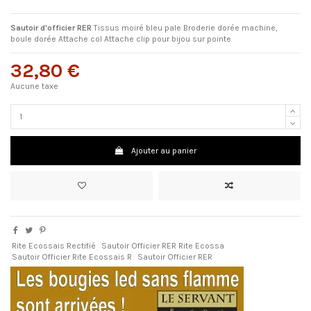
Sautoir d'officier RER
Tissus moiré bleu pale Broderie dorée machine,
boule dorée Attache col Attache clip pour bijou sur pointe
32,80 €
Aucune taxe
Ajouter au panier
Rite Ecossais Rectifié
Sautoir Officier RER Rite Ecossa
Sautoir Officier Rite Ecossais R
Sautoir Officier RER