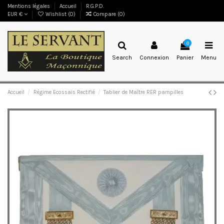
Mentions légales
Accueil
R.G.P.D.
EUR €
Wishlist (
0
)
Compare (
0
)
0
Search
Connexion
Panier
Menu
Accueil
Régime Ecossais Rectifié
Tablier de Maître RER pampilles