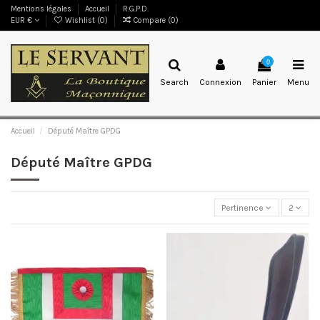
Mentions légales
Accueil
R.G.P.D.
EUR €
Wishlist (
0
)
Compare (
0
)
0
Search
Connexion
Panier
Menu
Accueil
Député Maître GPDG
Député Maître GPDG
Pertinence
2