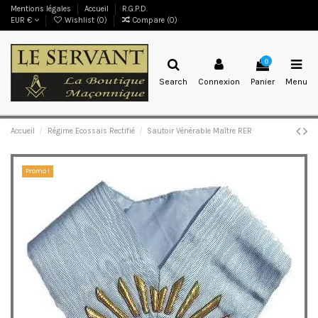
Mentions légales
Accueil
R.G.P.D.
EUR €
Wishlist (
0
)
Compare (
0
)
0
Search
Connexion
Panier
Menu
Accueil
Régime Ecossais Rectifié
Sautoir Vénérable Maître RER
Promo !