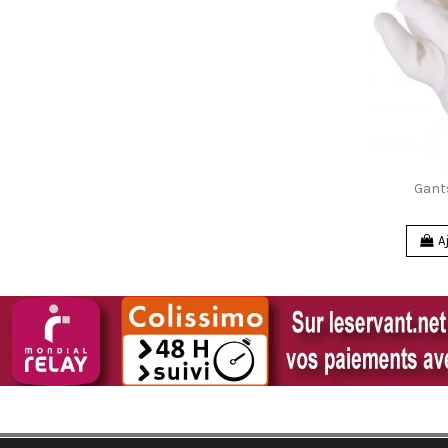
Gant
A