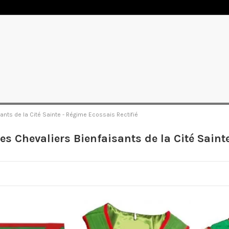
ants de la Cité Sainte - Régime Ecossais Rectifié
es Chevaliers Bienfaisants de la Cité Saint