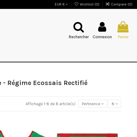
EUR €
Wishlist (
0
)
Compare (
0
)
Rechercher
Connexion
Panier
e - Régime Ecossais Rectifié
Affichage 1-8 de 8 article(s)
Pertinence
8