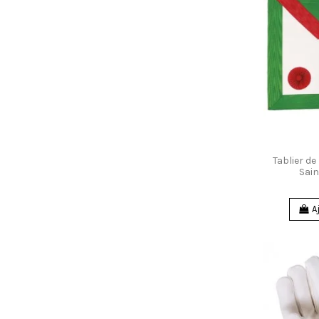
Tablier d
Sai
A