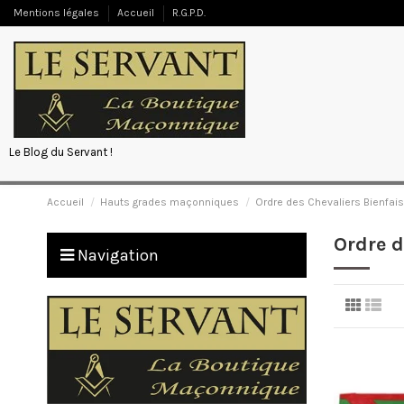
Mentions légales
Accueil
R.G.P.D.
Le Blog du Servant !
Accueil
Hauts grades maçonniques
Ordre des Chevaliers Bienfais
Ordre d
Navigation