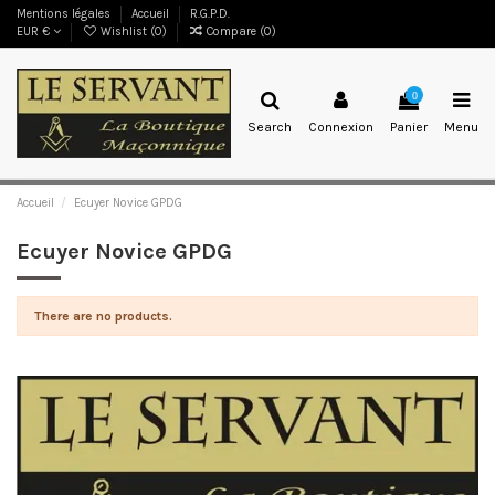
Mentions légales
Accueil
R.G.P.D.
EUR €
Wishlist (
0
)
Compare (
0
)
0
Search
Connexion
Panier
Menu
Accueil
Ecuyer Novice GPDG
Ecuyer Novice GPDG
There are no products.