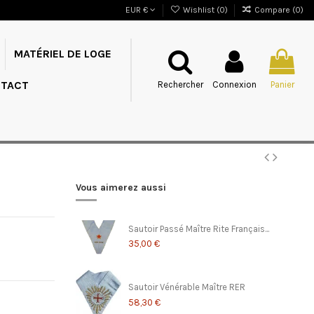
EUR €
Wishlist (
0
)
Compare (
0
)
MATÉRIEL DE LOGE
TACT
Rechercher
Connexion
Panier
Vous aimerez aussi
Sautoir Passé Maître Rite Français...
35,00 €
Sautoir Vénérable Maître RER
58,30 €