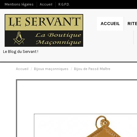
Mentions légales
Accueil
R.G.P.D.
ACCUEIL
RIT
Le Blog du Servant !
Accueil
Bijoux maçonniques
Bijou de Passé Maître