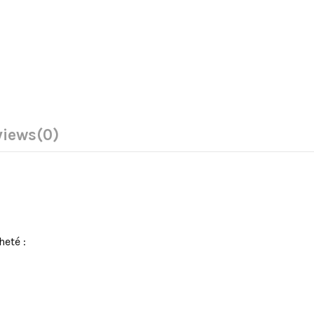
views
(0)
heté :