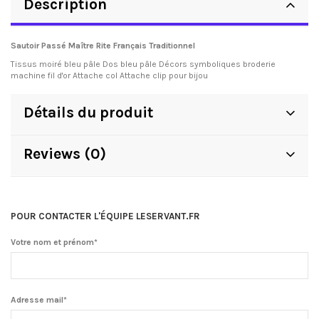
Description
Sautoir Passé Maître Rite Français Traditionnel
Tissus moiré bleu pâle Dos bleu pâle Décors symboliques broderie
machine fil d'or Attache col Attache clip pour bijou
Détails du produit
Reviews (0)
POUR CONTACTER L'ÉQUIPE LESERVANT.FR
Votre nom et prénom*
Adresse mail*