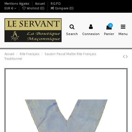
Mentions légales
Accueil
R.G.P.D.
EUR €
Wishlist (
0
)
Compare (
0
)
0
Search
Connexion
Panier
Menu
Accueil
Rite Français
Sautoir Passé Maître Rite Français
Traditionnel