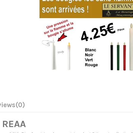
views
(0)
u REAA