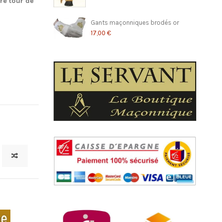
re tour de
Gants maçonniques brodés or
17,00 €