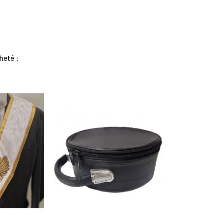
heté :