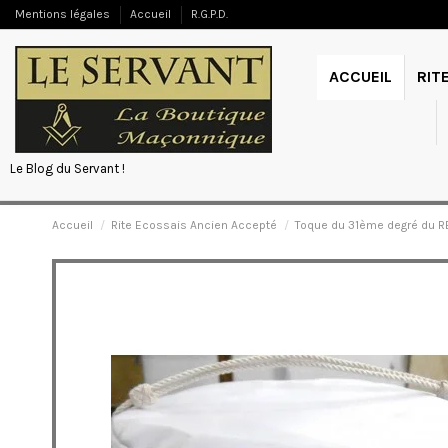
Mentions légales
Accueil
R.G.P.D.
ACCUEIL
RIT
Le Blog du Servant !
Accueil
Rite Ecossais Ancien Accepté
Toque du 31ème degré du 