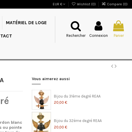
EUR €
Wishlist (
0
)
Compare (
0
)
MATÉRIEL DE LOGE
TACT
Rechercher
Connexion
Panier
AA
Vous aimerez aussi
Bijou du 31ème degré REAA
ré
20,00 €
Bijou du 32ème degré REAA
ordon blanc
20,00 €
as ou pointe