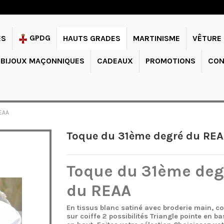
GPDG
ES
HAUTS GRADES
MARTINISME
VÊTURE
BIJOUX MAÇONNIQUES
CADEAUX
PROMOTIONS
CON
REAA
Toque du 31ème degré du RE
Toque du 31ème deg
du REAA
En tissus blanc satiné avec broderie main, c
sur coiffe 2 possibilités Triangle pointe en b