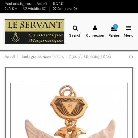
Mentions légales
Accueil
R.G.P.D.
EUR €
Wishlist (
0
)
Compare (
0
)
0
Search
Connexion
Panier
Menu
Accueil
Hauts grades maçonniques
Bijou du 31ème degré REAA