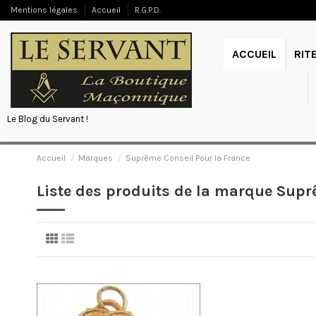
Mentions légales
Accueil
R.G.P.D.
ACCUEIL
RIT
Le Blog du Servant !
Accueil
Marques
Suprême Conseil Pour la France
Liste des produits de la marque Supr