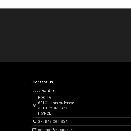
Contact us
Leservant.fr
HOOPPA
621 Chemin du Prince
32130 MONBLANC
FRANCE
33+646 360 654
contact@hooppa.fr