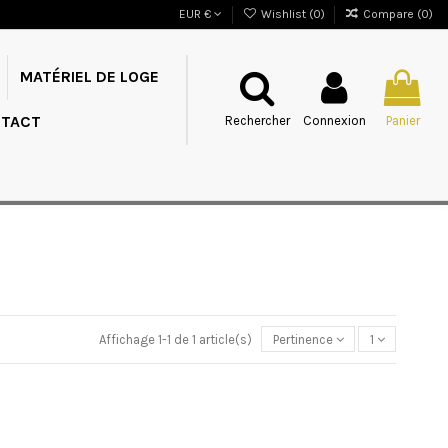
EUR €
Wishlist (
0
)
Compare (
0
)
MATÉRIEL DE LOGE
TACT
Rechercher
Connexion
Panier
Affichage 1-1 de 1 article(s)
Pertinence
1