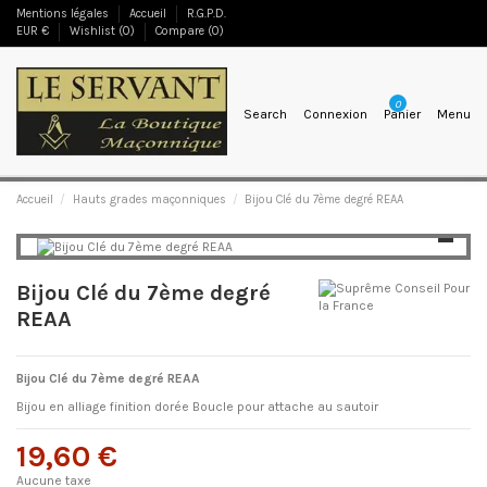
Mentions légales
Accueil
R.G.P.D.
EUR €
Wishlist (
0
)
Compare (
0
)
0
Search
Connexion
Panier
Menu
Accueil
Hauts grades maçonniques
Bijou Clé du 7ème degré REAA
Bijou Clé du 7ème degré
REAA
Bijou Clé du 7ème degré REAA
Bijou en alliage finition dorée Boucle pour attache au sautoir
19,60 €
Aucune taxe