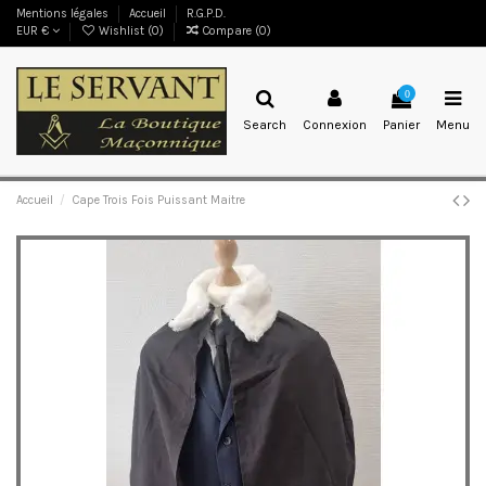
Mentions légales
Accueil
R.G.P.D.
EUR €
Wishlist (
0
)
Compare (
0
)
0
Search
Connexion
Panier
Menu
Accueil
Cape Trois Fois Puissant Maitre