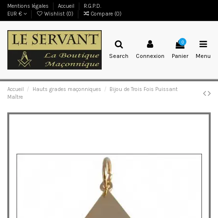
Mentions légales
Accueil
R.G.P.D.
EUR €
Wishlist (
0
)
Compare (
0
)
0
Search
Connexion
Panier
Menu
Accueil
Hauts grades maçonniques
Bijou de Trois Fois Puissant
Maître