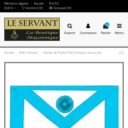
Mentions légales
Accueil
R.G.P.D.
EUR €
Wishlist (
0
)
Compare (
0
)
0
Search
Connexion
Panier
Menu
Accueil
Rite Français
Tablier de Maître Rite Français Groussier