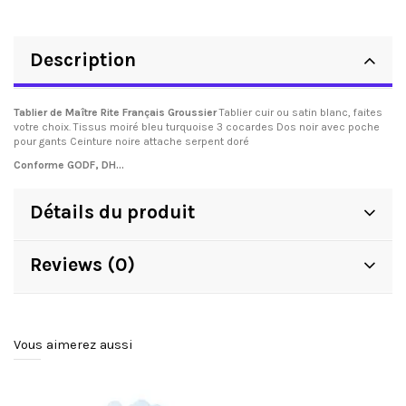
Description
Tablier de Maître Rite Français Groussier
Tablier cuir ou satin blanc, faites
votre choix. Tissus moiré bleu turquoise 3 cocardes Dos noir avec poche
pour gants Ceinture noire attache serpent doré
Conforme GODF, DH...
Détails du produit
Reviews (0)
Vous aimerez aussi