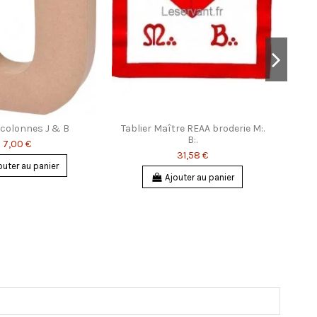
 colonnes J & B
Tablier Maître REAA broderie M:.
B:.
7,00 €
31,58 €
outer au panier
Ajouter au panier