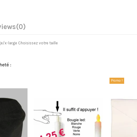
views
(0)
e/x-large Choisissez votre taille
heté :
Promo !