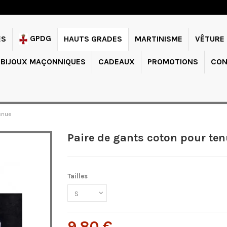
GPDG
ES
HAUTS GRADES
MARTINISME
VÊTURE
BIJOUX MAÇONNIQUES
CADEAUX
PROMOTIONS
CON
tenue
Paire de gants coton pour te
Tailles
9,80 €