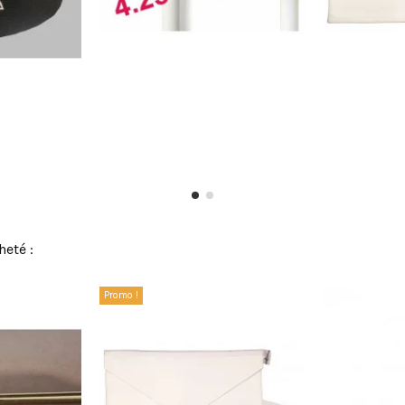
heté :
Promo !