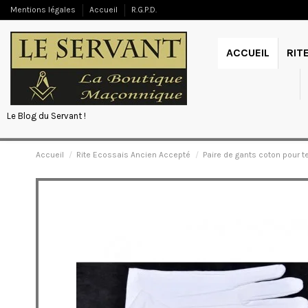
Mentions légales
Accueil
R.G.P.D.
ACCUEIL
RIT
Le Blog du Servant !
Accueil
Rite Ecossais Ancien Accepté
Paire de gants coton pour 