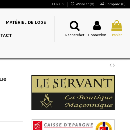
EUR €
Wishlist (
0
)
Compare (
0
)
MATÉRIEL DE LOGE
TACT
Rechercher
Connexion
Panier
nue