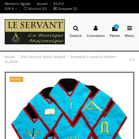
Mentions légales
Accueil
R.G.P.D.
EUR €
Wishlist (
0
)
Compare (
0
)
0
Search
Connexion
Panier
Menu
Accueil
Rite Ecossais Ancien Accepté
Ensemble 9 sautoirs officiers
du REAA
Promo !