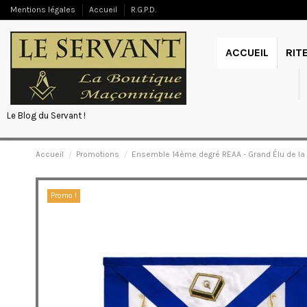
Mentions légales
Accueil
R.G.P.D.
ACCUEIL
RIT
Le Blog du Servant !
Accueil
Promotions
Ensemble 14ème degré REAA - Grand Élu de la
Promo !