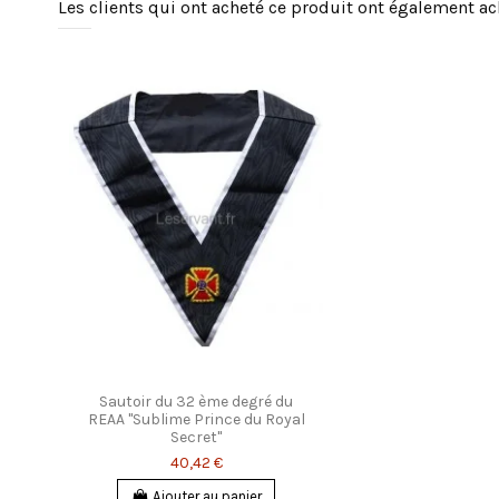
Les clients qui ont acheté ce produit ont également ac
Sautoir du 32 ème degré du
REAA "Sublime Prince du Royal
Secret"
40,42 €
Ajouter au panier