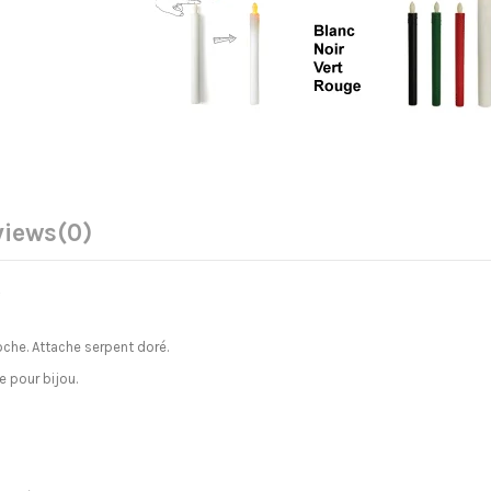
views
(0)
e
poche. Attache serpent doré.
e pour bijou.