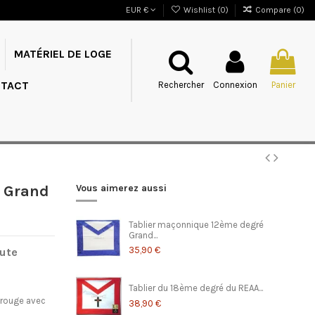
EUR €
Wishlist (
0
)
Compare (
0
)
MATÉRIEL DE LOGE
TACT
Rechercher
Connexion
Panier
- Grand
Vous aimerez aussi
Tablier maçonnique 12ème degré
Grand...
35,90 €
oute
Tablier du 18ème degré du REAA...
s rouge avec
38,90 €