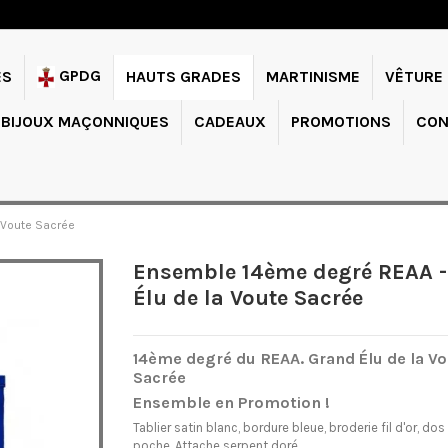
GPDG
ES
HAUTS GRADES
MARTINISME
VÊTURE
BIJOUX MAÇONNIQUES
CADEAUX
PROMOTIONS
CON
 Voute Sacrée
Ensemble 14ème degré REAA 
Élu de la Voute Sacrée
14ème degré du REAA. Grand Élu de la V
Sacrée
Ensemble en Promotion !
Tablier satin blanc, bordure bleue, broderie fil d'or, do
poche. Attache serpent doré.