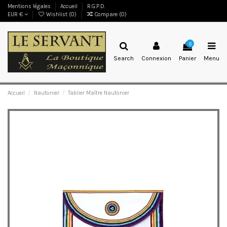
Mentions légales
Accueil
R.G.P.D.
EUR €
Wishlist (
0
)
Compare (
0
)
0
Search
Connexion
Panier
Menu
Accueil
Nautonier
Tablier Maître Nautonier