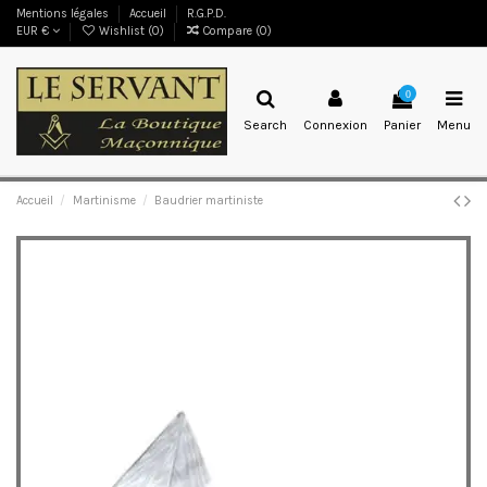
Mentions légales
Accueil
R.G.P.D.
EUR €
Wishlist (
0
)
Compare (
0
)
0
Search
Connexion
Panier
Menu
Accueil
Martinisme
Baudrier martiniste