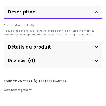
Description
Collier Martiniste S/I
Tissus blanc moiré avec bordure or. Dos satin blanc Broderie main ou
machine (choisir option) Attache col et clip attache bijou sur pointe.
Détails du produit
Reviews (0)
POUR CONTACTER L'ÉQUIPE LESERVANT.FR
Votre nom et prénom*