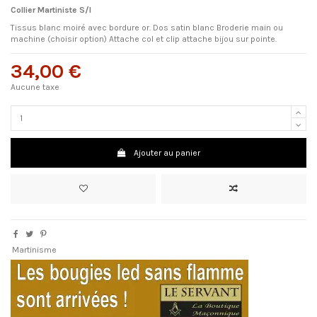
Collier Martiniste S/I
Tissus blanc moiré avec bordure or. Dos satin blanc Broderie main ou
machine (choisir option) Attache col et clip attache bijou sur pointe.
34,00 €
Aucune taxe
Ajouter au panier
Martinisme