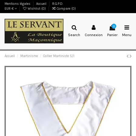
Mentions légales
Accueil
R.G.P.D.
EUR €
Wishlist (
0
)
Compare (
0
)
0
Search
Connexion
Panier
Menu
Accueil
Martinisme
Collier Martiniste S/I