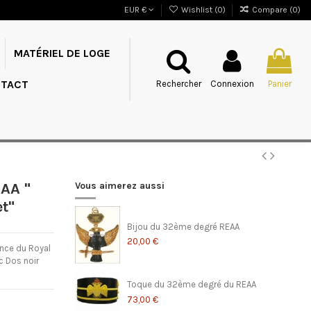
EUR €
Wishlist (
0
)
Compare (
0
)
MATÉRIEL DE LOGE
TACT
Rechercher
Connexion
Panier
AA "
Vous aimerez aussi
t"
Bijou du 32ème degré REAA
20,00 €
ince du Royal
c Dos noir
Toque du 32ème degré du REAA
73,00 €