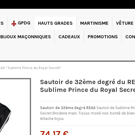
GPDG
ES
HAUTS GRADES
MARTINISME
VÊTURE
BIJOUX MAÇONNIQUES
CADEAUX
PROMOTIONS
CON
AA " Sublime Prince du Royal Secret"
Sautoir de 32ème degré du RE
Sublime Prince du Royal Secre
Sautoir de 32ème degré REAA
Sautoir de Sublime Pr
Secret Broderie main. Tissus moiré noir, bordé de blan
Attache bijou
74,17 €