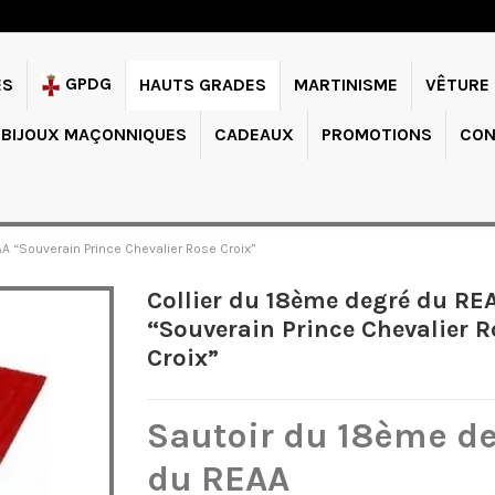
GPDG
ES
HAUTS GRADES
MARTINISME
VÊTURE
BIJOUX MAÇONNIQUES
CADEAUX
PROMOTIONS
CON
A “Souverain Prince Chevalier Rose Croix”
Collier du 18ème degré du RE
“Souverain Prince Chevalier R
Croix”
Sautoir du 18ème d
du REAA