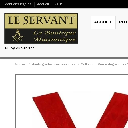
Mentions légales
Accueil
R.G.P.D.
ACCUEIL
RIT
Le Blog du Servant !
Accueil
Hauts grades maçonniques
Collier du 18ème degré du REA