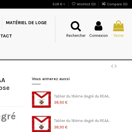
EUR €
Wishlist (
0
)
Compare (
0
)
MATÉRIEL DE LOGE
TACT
Rechercher
Connexion
Panier
AA
Vous aimerez aussi
ose
Tablier du 18ème degré du REAA...
38,90 €
egré
Tablier du 18ème degré du REAA...
38,90 €