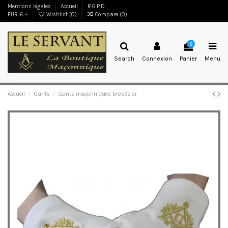
Mentions légales
Accueil
R.G.P.D.
EUR €
Wishlist (
0
)
Compare (
0
)
0
Search
Connexion
Panier
Menu
Accueil
Gants
Gants maçonniques brodés or