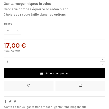
Gants maçonniques brodés
Broderie compas équerre or coton blanc
Choisissez votre taille dans les options
Tailles
17,00 €
Aucune taxe
Ajouter au panier
Gants de tenue
gants franc maçon
gants franc maçonnerie