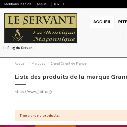
Mentions légales
Accueil
R.G.P.D.
ACCUEIL
RIT
Le Blog du Servant !
Accueil
Marques
Grand Orient de France
Liste des produits de la marque Gran
https://www.godf.org/
There are no products.