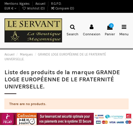
Mentions légales
Accueil
R.G.P.D.
EUR €
Wishlist (
0
)
Compare (
0
)
0
Search
Connexion
Panier
Menu
Accueil
Marques
GRANDE LOGE EUROPÉENNE DE LE FRATERNITÉ
UNIVERSELLE.
Liste des produits de la marque GRANDE
LOGE EUROPÉENNE DE LE FRATERNITÉ
UNIVERSELLE.
There are no products.