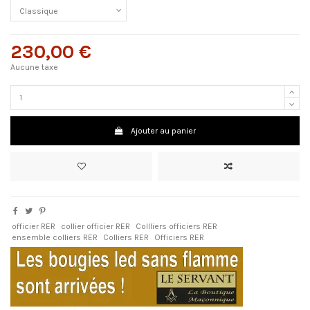
230,00 €
Aucune taxe
Ajouter au panier
officier RER
collier officier RER
Collliers officiers RER
ensemble colliers RER
Colliers RER
Officiers RER