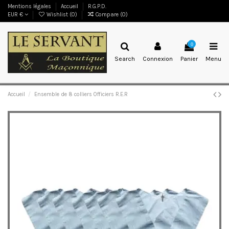
Mentions légales
Accueil
R.G.P.D.
EUR €
Wishlist (
0
)
Compare (
0
)
0
Search
Connexion
Panier
Menu
Accueil
Ensemble de 8 colliers Officiers R.E.R