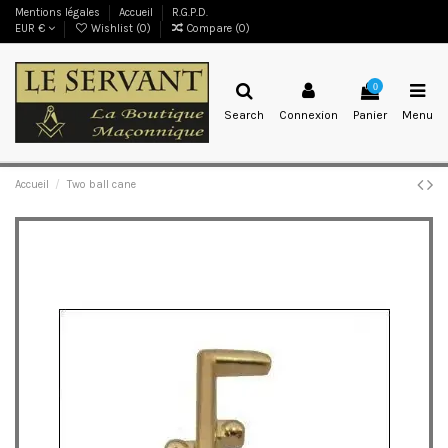
Mentions légales
Accueil
R.G.P.D.
EUR €
Wishlist (
0
)
Compare (
0
)
0
Search
Connexion
Panier
Menu
Accueil
Two ball cane