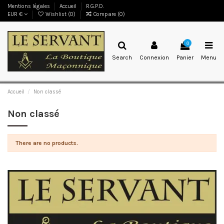
Mentions légales
Accueil
R.G.P.D.
EUR €
Wishlist (
0
)
Compare (
0
)
0
Search
Connexion
Panier
Menu
Accueil
Non classé
Non classé
There are no products.